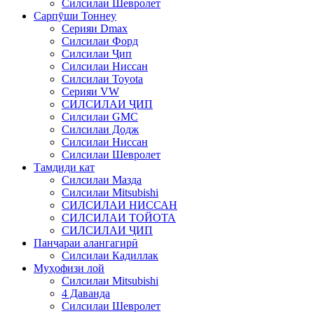
Силсилаи Шевролет
Сарпӯши Тоннеу
Серияи Dmax
Силсилаи Форд
Силсилаи Ҷип
Силсилаи Ниссан
Силсилаи Toyota
Серияи VW
СИЛСИЛАИ ҶИП
Силсилаи GMC
Силсилаи Додж
Силсилаи Ниссан
Силсилаи Шевролет
Тамдиди кат
Силсилаи Мазда
Силсилаи Mitsubishi
СИЛСИЛАИ НИССАН
СИЛСИЛАИ ТОЙОТА
СИЛСИЛАИ ҶИП
Панҷараи алангагирӣ
Силсилаи Кадиллак
Муҳофизи лой
Силсилаи Mitsubishi
4 Даванда
Силсилаи Шевролет