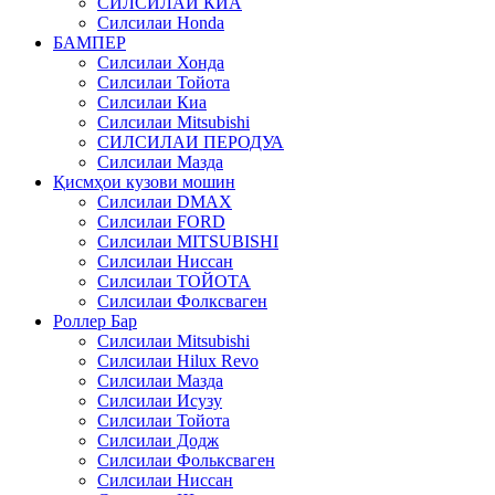
СИЛСИЛАИ КИА
Силсилаи Honda
БАМПЕР
Силсилаи Хонда
Силсилаи Тойота
Силсилаи Киа
Силсилаи Mitsubishi
СИЛСИЛАИ ПЕРОДУА
Силсилаи Мазда
Қисмҳои кузови мошин
Силсилаи DMAX
Силсилаи FORD
Силсилаи MITSUBISHI
Силсилаи Ниссан
Силсилаи ТОЙОТА
Силсилаи Фолксваген
Роллер Бар
Силсилаи Mitsubishi
Силсилаи Hilux Revo
Силсилаи Мазда
Силсилаи Исузу
Силсилаи Тойота
Силсилаи Додж
Силсилаи Фольксваген
Силсилаи Ниссан