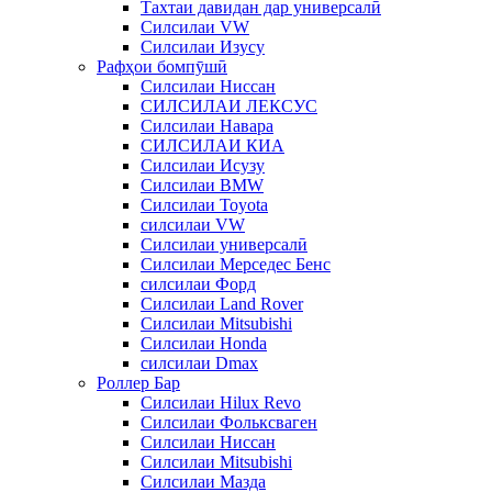
Тахтаи давидан дар универсалӣ
Силсилаи VW
Силсилаи Изусу
Рафҳои бомпӯшӣ
Силсилаи Ниссан
СИЛСИЛАИ ЛЕКСУС
Силсилаи Навара
СИЛСИЛАИ КИА
Силсилаи Исузу
Силсилаи BMW
Силсилаи Toyota
силсилаи VW
Силсилаи универсалӣ
Силсилаи Мерседес Бенс
силсилаи Форд
Силсилаи Land Rover
Силсилаи Mitsubishi
Силсилаи Honda
силсилаи Dmax
Роллер Бар
Силсилаи Hilux Revo
Силсилаи Фольксваген
Силсилаи Ниссан
Силсилаи Mitsubishi
Силсилаи Мазда