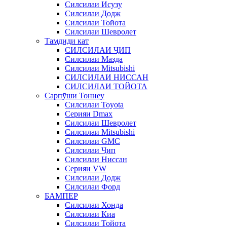
Силсилаи Исузу
Силсилаи Додж
Силсилаи Тойота
Силсилаи Шевролет
Тамдиди кат
СИЛСИЛАИ ҶИП
Силсилаи Мазда
Силсилаи Mitsubishi
СИЛСИЛАИ НИССАН
СИЛСИЛАИ ТОЙОТА
Сарпӯши Тоннеу
Силсилаи Toyota
Серияи Dmax
Силсилаи Шевролет
Силсилаи Mitsubishi
Силсилаи GMC
Силсилаи Ҷип
Силсилаи Ниссан
Серияи VW
Силсилаи Додж
Силсилаи Форд
БАМПЕР
Силсилаи Хонда
Силсилаи Киа
Силсилаи Тойота