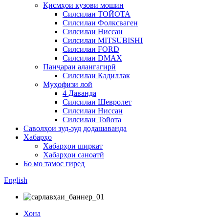
Қисмҳои кузови мошин
Силсилаи ТОЙОТА
Силсилаи Фолксваген
Силсилаи Ниссан
Силсилаи MITSUBISHI
Силсилаи FORD
Силсилаи DMAX
Панҷараи алангагирӣ
Силсилаи Кадиллак
Муҳофизи лой
4 Даванда
Силсилаи Шевролет
Силсилаи Ниссан
Силсилаи Тойота
Саволҳои зуд-зуд додашаванда
Хабарҳо
Хабарҳои ширкат
Хабарҳои саноатӣ
Бо мо тамос гиред
English
Хона