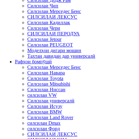
Силсилаи Додж Рам
Силсилаи Ҷип
Силсилаи Мерседес Бенс
СИЛСИЛАИ ЛЕКСУС
Силсилаи Кадиллак
Силсилаи Чери
СИЛСИЛАИ ПЕРОДУА
Силсилаи Jetour
Силсилаи PEUGEOT
Моделҳои дигари мошин
Тахтаи давидан дар универсалӣ
Рафҳои бомпӯшӣ
Силсилаи Мерседес Бенс
Силсилаи Навара
Силсилаи Toyota
Силсилаи Mitsubishi
Силсилаи Ниссан
силсилаи VW
Силсилаи универсалӣ
Силсилаи Исузу
Силсилаи BMW
Силсилаи Land Rover
силсилаи Dmax
силсилаи Форд
СИЛСИЛАИ ЛЕКСУС