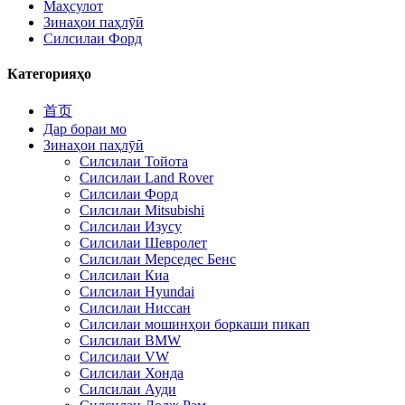
Маҳсулот
Зинаҳои паҳлӯӣ
Силсилаи Форд
Категорияҳо
首页
Дар бораи мо
Зинаҳои паҳлӯӣ
Силсилаи Тойота
Силсилаи Land Rover
Силсилаи Форд
Силсилаи Mitsubishi
Силсилаи Изусу
Силсилаи Шевролет
Силсилаи Мерседес Бенс
Силсилаи Киа
Силсилаи Hyundai
Силсилаи Ниссан
Силсилаи мошинҳои боркаши пикап
Силсилаи BMW
Силсилаи VW
Силсилаи Хонда
Силсилаи Ауди