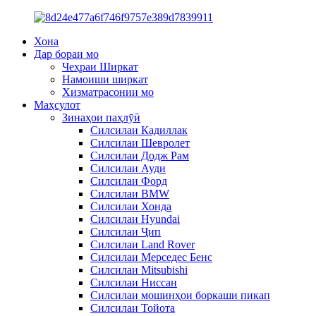
Хона
Дар бораи мо
Чеҳраи Ширкат
Намоиши ширкат
Хизматрасонии мо
Маҳсулот
Зинаҳои паҳлӯӣ
Силсилаи Кадиллак
Силсилаи Шевролет
Силсилаи Додж Рам
Силсилаи Ауди
Силсилаи Форд
Силсилаи BMW
Силсилаи Хонда
Силсилаи Hyundai
Силсилаи Ҷип
Силсилаи Land Rover
Силсилаи Мерседес Бенс
Силсилаи Mitsubishi
Силсилаи Ниссан
Силсилаи мошинҳои боркаши пикап
Силсилаи Тойота