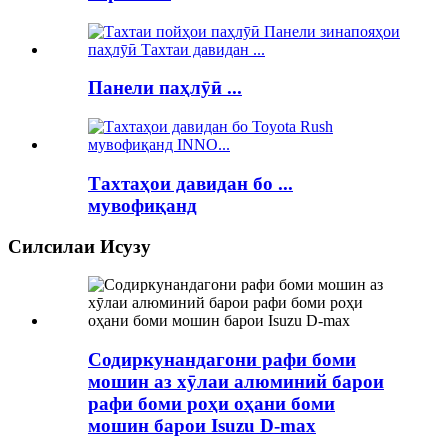
Панели паҳлӯӣ ...
Тахтаҳои давидан бо ...
мувофиқанд
Силсилаи Исузу
Содиркунандагони рафи боми
мошин аз хӯлаи алюминий барои
рафи боми роҳи оҳани боми
мошин барои Isuzu D-max