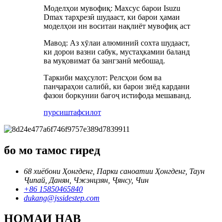
Моделҳои мувофиқ: Махсус барои Isuzu
Dmax тарҳрезӣ шудааст, ки барои ҳамаи
моделҳои ин воситаи нақлиёт мувофиқ аст
Мавод: Аз хӯлаи алюминий сохта шудааст,
ки дорои вазни сабук, мустаҳкамии баланд
ва муқовимат ба зангзанӣ мебошад.
Таркиби маҳсулот: Релсҳои бом ва
панҷараҳои салибӣ, ки барои зиёд кардани
фазои боркунии бағоҷ истифода мешаванд.
пурсиш
тафсилот
бо мо тамос гиред
68 хиёбони Ҳонгденг, Парки саноатии Ҳонгденг, Таун
Ҷипай, Данян, Чжэнцзян, Ҷянсу, Чин
+86 15850465840
dukang@jssidestep.com
НОМАИ НАВ