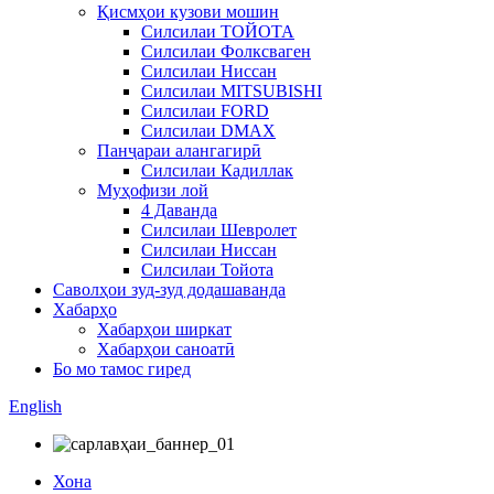
Қисмҳои кузови мошин
Силсилаи ТОЙОТА
Силсилаи Фолксваген
Силсилаи Ниссан
Силсилаи MITSUBISHI
Силсилаи FORD
Силсилаи DMAX
Панҷараи алангагирӣ
Силсилаи Кадиллак
Муҳофизи лой
4 Даванда
Силсилаи Шевролет
Силсилаи Ниссан
Силсилаи Тойота
Саволҳои зуд-зуд додашаванда
Хабарҳо
Хабарҳои ширкат
Хабарҳои саноатӣ
Бо мо тамос гиред
English
Хона