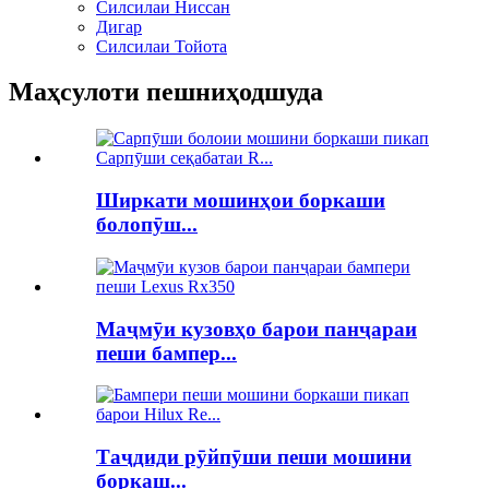
Силсилаи Ниссан
Дигар
Силсилаи Тойота
Маҳсулоти пешниҳодшуда
Ширкати мошинҳои боркаши
болопӯш...
Маҷмӯи кузовҳо барои панҷараи
пеши бампер...
Таҷдиди рӯйпӯши пеши мошини
боркаш...