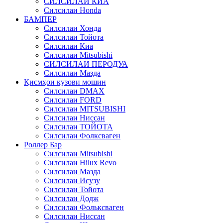
СИЛСИЛАИ КИА
Силсилаи Honda
БАМПЕР
Силсилаи Хонда
Силсилаи Тойота
Силсилаи Киа
Силсилаи Mitsubishi
СИЛСИЛАИ ПЕРОДУА
Силсилаи Мазда
Қисмҳои кузови мошин
Силсилаи DMAX
Силсилаи FORD
Силсилаи MITSUBISHI
Силсилаи Ниссан
Силсилаи ТОЙОТА
Силсилаи Фолксваген
Роллер Бар
Силсилаи Mitsubishi
Силсилаи Hilux Revo
Силсилаи Мазда
Силсилаи Исузу
Силсилаи Тойота
Силсилаи Додж
Силсилаи Фольксваген
Силсилаи Ниссан