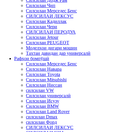
Силсилаи Додж Рам
Силсилаи Ҷип
Силсилаи Мерседес Бенс
СИЛСИЛАИ ЛЕКСУС
Силсилаи Кадиллак
Силсилаи Чери
СИЛСИЛАИ ПЕРОДУА
Силсилаи Jetour
Силсилаи PEUGEOT
Моделҳои дигари мошин
Тахтаи давидан дар универсалӣ
Рафҳои бомпӯшӣ
Силсилаи Мерседес Бенс
Силсилаи Навара
Силсилаи Toyota
Силсилаи Mitsubishi
Силсилаи Ниссан
силсилаи VW
Силсилаи универсалӣ
Силсилаи Исузу
Силсилаи BMW
Силсилаи Land Rover
силсилаи Dmax
силсилаи Форд
СИЛСИЛАИ ЛЕКСУС