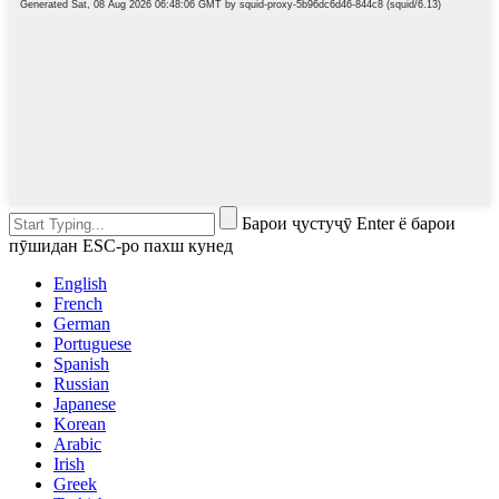
Барои ҷустуҷӯ Enter ё барои
пӯшидан ESC-ро пахш кунед
English
French
German
Portuguese
Spanish
Russian
Japanese
Korean
Arabic
Irish
Greek