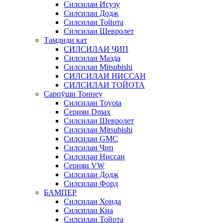
Силсилаи Исузу
Силсилаи Додж
Силсилаи Тойота
Силсилаи Шевролет
Тамдиди кат
СИЛСИЛАИ ҶИП
Силсилаи Мазда
Силсилаи Mitsubishi
СИЛСИЛАИ НИССАН
СИЛСИЛАИ ТОЙОТА
Сарпӯши Тоннеу
Силсилаи Toyota
Серияи Dmax
Силсилаи Шевролет
Силсилаи Mitsubishi
Силсилаи GMC
Силсилаи Ҷип
Силсилаи Ниссан
Серияи VW
Силсилаи Додж
Силсилаи Форд
БАМПЕР
Силсилаи Хонда
Силсилаи Киа
Силсилаи Тойота