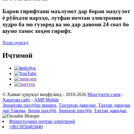
Барои гирифтани маълумот дар бораи маҳсулот
ё рӯйхати нархҳо, лутфан почтаи электронии
худро ба мо гузоред ва мо дар давоми 24 соат бо
шумо тамос хоҳем гирифт.
Ҳоло пурсед
Иҷтимоӣ
© Ҳамаи ҳуқуқҳо маҳфузанд - 2010-2026
Маҳсулоти гарм
-
Харитаи сайт
-
AMP Mobile
Зинапояи паҳлӯии мошин
,
Тахтаҳои давидан
,
Тахтаи давидан
дар Такома
,
Зинаи паҳлӯӣ
,
Зинаҳои паҳлӯӣ
,
Тахтаи давидан
,
Фиристодани почтаи электронӣ
+8615850465840