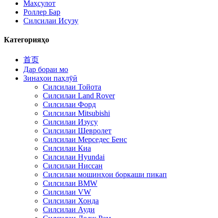
Маҳсулот
Роллер Бар
Силсилаи Исузу
Категорияҳо
首页
Дар бораи мо
Зинаҳои паҳлӯӣ
Силсилаи Тойота
Силсилаи Land Rover
Силсилаи Форд
Силсилаи Mitsubishi
Силсилаи Изусу
Силсилаи Шевролет
Силсилаи Мерседес Бенс
Силсилаи Киа
Силсилаи Hyundai
Силсилаи Ниссан
Силсилаи мошинҳои боркаши пикап
Силсилаи BMW
Силсилаи VW
Силсилаи Хонда
Силсилаи Ауди