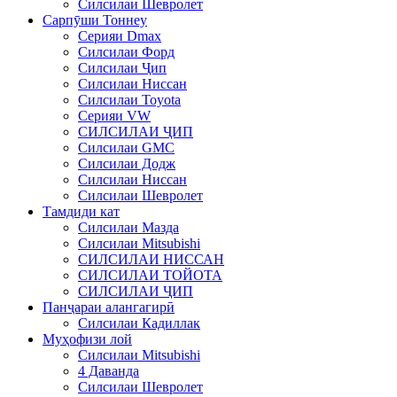
Силсилаи Шевролет
Сарпӯши Тоннеу
Серияи Dmax
Силсилаи Форд
Силсилаи Ҷип
Силсилаи Ниссан
Силсилаи Toyota
Серияи VW
СИЛСИЛАИ ҶИП
Силсилаи GMC
Силсилаи Додж
Силсилаи Ниссан
Силсилаи Шевролет
Тамдиди кат
Силсилаи Мазда
Силсилаи Mitsubishi
СИЛСИЛАИ НИССАН
СИЛСИЛАИ ТОЙОТА
СИЛСИЛАИ ҶИП
Панҷараи алангагирӣ
Силсилаи Кадиллак
Муҳофизи лой
Силсилаи Mitsubishi
4 Даванда
Силсилаи Шевролет