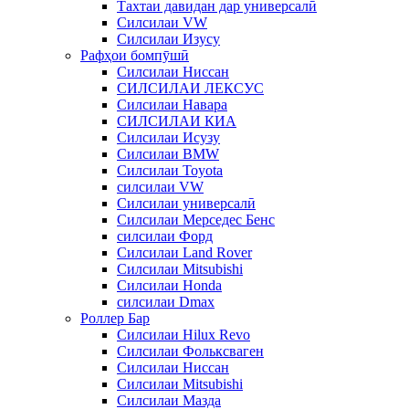
Тахтаи давидан дар универсалӣ
Силсилаи VW
Силсилаи Изусу
Рафҳои бомпӯшӣ
Силсилаи Ниссан
СИЛСИЛАИ ЛЕКСУС
Силсилаи Навара
СИЛСИЛАИ КИА
Силсилаи Исузу
Силсилаи BMW
Силсилаи Toyota
силсилаи VW
Силсилаи универсалӣ
Силсилаи Мерседес Бенс
силсилаи Форд
Силсилаи Land Rover
Силсилаи Mitsubishi
Силсилаи Honda
силсилаи Dmax
Роллер Бар
Силсилаи Hilux Revo
Силсилаи Фольксваген
Силсилаи Ниссан
Силсилаи Mitsubishi
Силсилаи Мазда