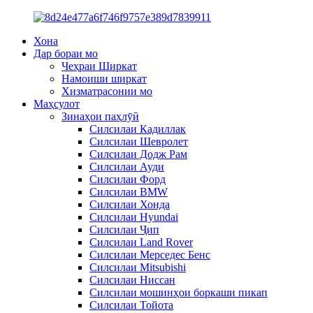
Хона
Дар бораи мо
Чеҳраи Ширкат
Намоиши ширкат
Хизматрасонии мо
Маҳсулот
Зинаҳои паҳлӯӣ
Силсилаи Кадиллак
Силсилаи Шевролет
Силсилаи Додж Рам
Силсилаи Ауди
Силсилаи Форд
Силсилаи BMW
Силсилаи Хонда
Силсилаи Hyundai
Силсилаи Ҷип
Силсилаи Land Rover
Силсилаи Мерседес Бенс
Силсилаи Mitsubishi
Силсилаи Ниссан
Силсилаи мошинҳои боркаши пикап
Силсилаи Тойота