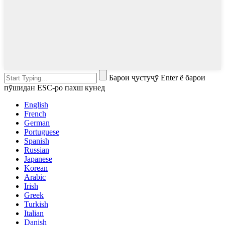
Барои ҷустуҷӯ Enter ё барои
пӯшидан ESC-ро пахш кунед
English
French
German
Portuguese
Spanish
Russian
Japanese
Korean
Arabic
Irish
Greek
Turkish
Italian
Danish