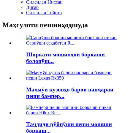
Силсилаи Ниссан
Дигар
Силсилаи Тойота
Маҳсулоти пешниҳодшуда
Ширкати мошинҳои боркаши
болопӯш...
Маҷмӯи кузовҳо барои панҷараи
пеши бампер...
Таҷдиди рӯйпӯши пеши мошини
боркаш...