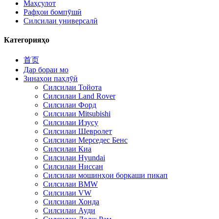
Маҳсулот
Рафҳои бомпӯшӣ
Силсилаи универсалӣ
Категорияҳо
首页
Дар бораи мо
Зинаҳои паҳлӯӣ
Силсилаи Тойота
Силсилаи Land Rover
Силсилаи Форд
Силсилаи Mitsubishi
Силсилаи Изусу
Силсилаи Шевролет
Силсилаи Мерседес Бенс
Силсилаи Киа
Силсилаи Hyundai
Силсилаи Ниссан
Силсилаи мошинҳои боркаши пикап
Силсилаи BMW
Силсилаи VW
Силсилаи Хонда
Силсилаи Ауди