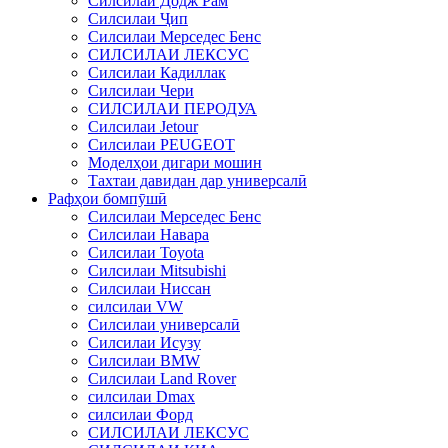
Силсилаи Додж Рам
Силсилаи Ҷип
Силсилаи Мерседес Бенс
СИЛСИЛАИ ЛЕКСУС
Силсилаи Кадиллак
Силсилаи Чери
СИЛСИЛАИ ПЕРОДУА
Силсилаи Jetour
Силсилаи PEUGEOT
Моделҳои дигари мошин
Тахтаи давидан дар универсалӣ
Рафҳои бомпӯшӣ
Силсилаи Мерседес Бенс
Силсилаи Навара
Силсилаи Toyota
Силсилаи Mitsubishi
Силсилаи Ниссан
силсилаи VW
Силсилаи универсалӣ
Силсилаи Исузу
Силсилаи BMW
Силсилаи Land Rover
силсилаи Dmax
силсилаи Форд
СИЛСИЛАИ ЛЕКСУС