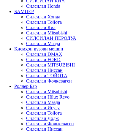
СИЛСИЛАИ КИА
Силсилаи Honda
БАМПЕР
Силсилаи Хонда
Силсилаи Тойота
Силсилаи Киа
Силсилаи Mitsubishi
СИЛСИЛАИ ПЕРОДУА
Силсилаи Мазда
Қисмҳои кузови мошин
Силсилаи DMAX
Силсилаи FORD
Силсилаи MITSUBISHI
Силсилаи Ниссан
Силсилаи ТОЙОТА
Силсилаи Фолксваген
Роллер Бар
Силсилаи Mitsubishi
Силсилаи Hilux Revo
Силсилаи Мазда
Силсилаи Исузу
Силсилаи Тойота
Силсилаи Додж
Силсилаи Фольксваген
Силсилаи Ниссан