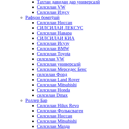
Тахтаи давидан дар универсалӣ
Силсилаи VW
Силсилаи Изусу
Рафҳои бомпӯшӣ
Силсилаи Ниссан
СИЛСИЛАИ ЛЕКСУС
Силсилаи Навара
СИЛСИЛАИ КИА
Силсилаи Исузу
Силсилаи BMW
Силсилаи Toyota
силсилаи VW
Силсилаи универсалӣ
Силсилаи Мерседес Бенс
силсилаи Форд
Силсилаи Land Rover
Силсилаи Mitsubishi
Силсилаи Honda
силсилаи Dmax
Роллер Бар
Силсилаи Hilux Revo
Силсилаи Фольксваген
Силсилаи Ниссан
Силсилаи Mitsubishi
Силсилаи Мазда