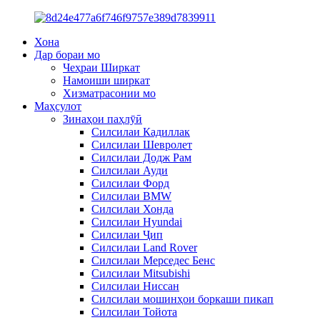
Хона
Дар бораи мо
Чеҳраи Ширкат
Намоиши ширкат
Хизматрасонии мо
Маҳсулот
Зинаҳои паҳлӯӣ
Силсилаи Кадиллак
Силсилаи Шевролет
Силсилаи Додж Рам
Силсилаи Ауди
Силсилаи Форд
Силсилаи BMW
Силсилаи Хонда
Силсилаи Hyundai
Силсилаи Ҷип
Силсилаи Land Rover
Силсилаи Мерседес Бенс
Силсилаи Mitsubishi
Силсилаи Ниссан
Силсилаи мошинҳои боркаши пикап
Силсилаи Тойота