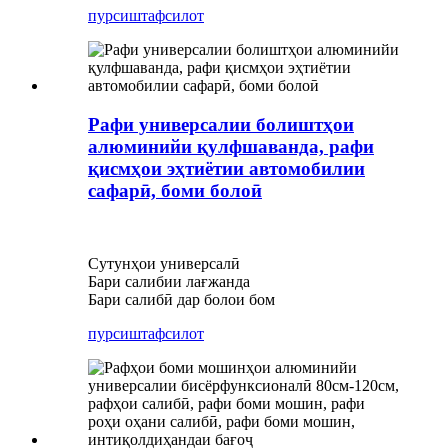
пурсиш
тафсилот
Рафи универсалии болиштҳои
алюминийи қулфшаванда, рафи
қисмҳои эҳтиётии автомобилии
сафарӣ, боми болоӣ
Сутунҳои универсалӣ
Бари салибии лағжанда
Бари салибӣ дар болои бом
пурсиш
тафсилот