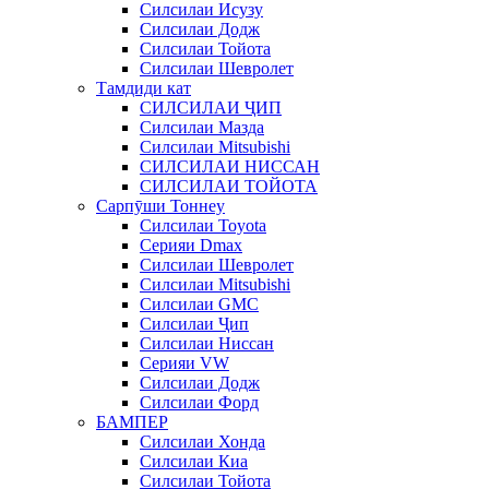
Силсилаи Исузу
Силсилаи Додж
Силсилаи Тойота
Силсилаи Шевролет
Тамдиди кат
СИЛСИЛАИ ҶИП
Силсилаи Мазда
Силсилаи Mitsubishi
СИЛСИЛАИ НИССАН
СИЛСИЛАИ ТОЙОТА
Сарпӯши Тоннеу
Силсилаи Toyota
Серияи Dmax
Силсилаи Шевролет
Силсилаи Mitsubishi
Силсилаи GMC
Силсилаи Ҷип
Силсилаи Ниссан
Серияи VW
Силсилаи Додж
Силсилаи Форд
БАМПЕР
Силсилаи Хонда
Силсилаи Киа
Силсилаи Тойота