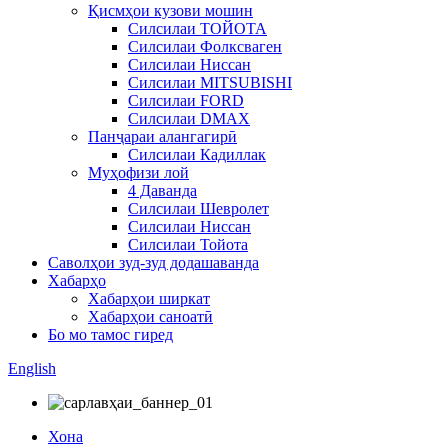
Қисмҳои кузови мошин
Силсилаи ТОЙОТА
Силсилаи Фолксваген
Силсилаи Ниссан
Силсилаи MITSUBISHI
Силсилаи FORD
Силсилаи DMAX
Панҷараи алангагирӣ
Силсилаи Кадиллак
Муҳофизи лой
4 Даванда
Силсилаи Шевролет
Силсилаи Ниссан
Силсилаи Тойота
Саволҳои зуд-зуд додашаванда
Хабарҳо
Хабарҳои ширкат
Хабарҳои саноатӣ
Бо мо тамос гиред
English
Хона