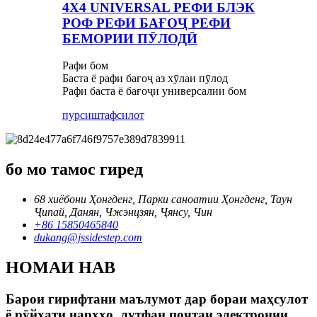
4X4 UNIVERSAL РЕФИ БЛЭК
РОФ РЕФИ БАҒОҶ РЕФИ
БЕМОРИИ ПӮЛОДӢ
Рафи бом
Баста ё рафи бағоҷ аз хӯлаи пӯлод
Рафи баста ё бағоҷи универсалии бом
пурсиш
тафсилот
бо мо тамос гиред
68 хиёбони Ҳонгденг, Парки саноатии Ҳонгденг, Таун
Ҷипай, Данян, Чжэнцзян, Ҷянсу, Чин
+86 15850465840
dukang@jssidestep.com
НОМАИ НАВ
Барои гирифтани маълумот дар бораи маҳсулот
ё рӯйхати нархҳо, лутфан почтаи электронии