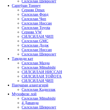
Силсилаи Шевролет
Сарпӯши Тоннеу
Серияи Dmax
Силсилаи Форд
Силсилаи Ҷип
Силсилаи Ниссан
Силсилаи Toyota
Серияи VW
СИЛСИЛАИ ҶИП
Силсилаи GMC
Силсилаи Додж
Силсилаи Ниссан
Силсилаи Шевролет
Тамдиди кат
Силсилаи Мазда
Силсилаи Mitsubishi
СИЛСИЛАИ НИССАН
СИЛСИЛАИ ТОЙОТА
СИЛСИЛАИ ҶИП
Панҷараи алангагирӣ
Силсилаи Кадиллак
Муҳофизи лой
Силсилаи Mitsubishi
4 Даванда
Силсилаи Шевролет