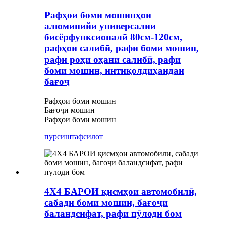
Рафҳои боми мошинҳои
алюминийи универсалии
бисёрфунксионалӣ 80см-120см,
рафҳои салибӣ, рафи боми мошин,
рафи роҳи оҳани салибӣ, рафи
боми мошин, интиқолдиҳандаи
бағоҷ
Рафҳои боми мошин
Бағоҷи мошин
Рафҳои боми мошин
пурсиш
тафсилот
4X4 БАРОИ қисмҳои автомобилӣ,
сабади боми мошин, бағоҷи
баландсифат, рафи пӯлоди бом