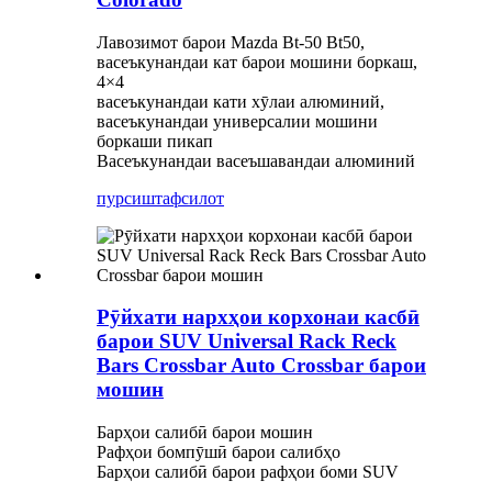
Лавозимот барои Mazda Bt-50 Bt50,
васеъкунандаи кат барои мошини боркаш,
4×4
васеъкунандаи кати хӯлаи алюминий,
васеъкунандаи универсалии мошини
боркаши пикап
Васеъкунандаи васеъшавандаи алюминий
пурсиш
тафсилот
Рӯйхати нархҳои корхонаи касбӣ
барои SUV Universal Rack Reck
Bars Crossbar Auto Crossbar барои
мошин
Барҳои салибӣ барои мошин
Рафҳои бомпӯшӣ барои салибҳо
Барҳои салибӣ барои рафҳои боми SUV