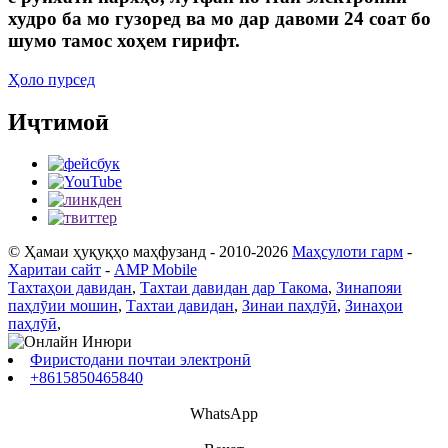
худро ба мо гузоред ва мо дар давоми 24 соат бо
шумо тамос хоҳем гирифт.
Ҳоло пурсед
Иҷтимоӣ
© Ҳамаи ҳуқуқҳо маҳфузанд - 2010-2026
Маҳсулоти гарм
-
Харитаи сайт
-
AMP Mobile
Тахтаҳои давидан
,
Тахтаи давидан дар Такома
,
Зинапояи
паҳлӯии мошин
,
Тахтаи давидан
,
Зинаи паҳлӯӣ
,
Зинаҳои
паҳлӯӣ
,
Фиристодани почтаи электронӣ
+8615850465840
WhatsApp