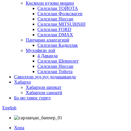
Қисмҳои кузови мошин
Силсилаи ТОЙОТА
Силсилаи Фолксваген
Силсилаи Ниссан
Силсилаи MITSUBISHI
Силсилаи FORD
Силсилаи DMAX
Панҷараи алангагирӣ
Силсилаи Кадиллак
Муҳофизи лой
4 Даванда
Силсилаи Шевролет
Силсилаи Ниссан
Силсилаи Тойота
Саволҳои зуд-зуд додашаванда
Хабарҳо
Хабарҳои ширкат
Хабарҳои саноатӣ
Бо мо тамос гиред
English
Хона