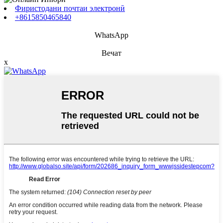
Фиристодани почтаи электронӣ
+8615850465840
WhatsApp
Вечат
x