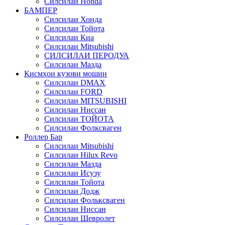
Силсилаи Honda
БАМПЕР
Силсилаи Хонда
Силсилаи Тойота
Силсилаи Киа
Силсилаи Mitsubishi
СИЛСИЛАИ ПЕРОДУА
Силсилаи Мазда
Қисмҳои кузови мошин
Силсилаи DMAX
Силсилаи FORD
Силсилаи MITSUBISHI
Силсилаи Ниссан
Силсилаи ТОЙОТА
Силсилаи Фолксваген
Роллер Бар
Силсилаи Mitsubishi
Силсилаи Hilux Revo
Силсилаи Мазда
Силсилаи Исузу
Силсилаи Тойота
Силсилаи Додж
Силсилаи Фольксваген
Силсилаи Ниссан
Силсилаи Шевролет