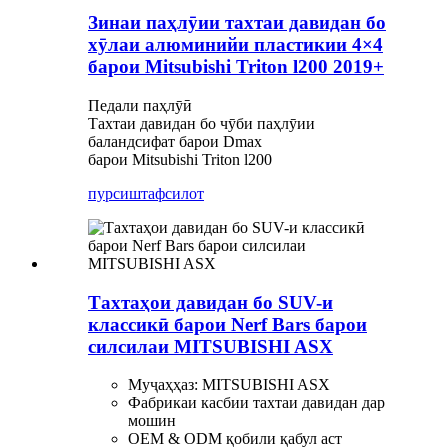
Зинаи паҳлӯии тахтаи давидан бо
хӯлаи алюминийи пластикии 4×4
барои Mitsubishi Triton l200 2019+
Педали паҳлӯӣ
Тахтаи давидан бо чӯби паҳлӯии
баландсифат барои Dmax
барои Mitsubishi Triton l200
пурсиш
тафсилот
Тахтаҳои давидан бо SUV-и
классикӣ барои Nerf Bars барои
силсилаи MITSUBISHI ASX
Муҷаҳҳаз: MITSUBISHI ASX
Фабрикаи касбии тахтаи давидан дар
мошин
OEM & ODM қобили қабул аст