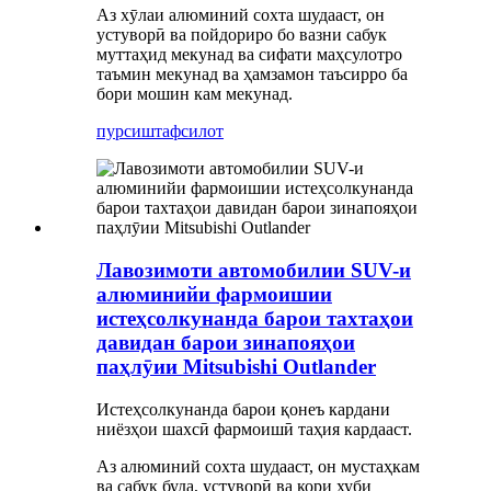
Аз хӯлаи алюминий сохта шудааст, он
устуворӣ ва пойдориро бо вазни сабук
муттаҳид мекунад ва сифати маҳсулотро
таъмин мекунад ва ҳамзамон таъсирро ба
бори мошин кам мекунад.
пурсиш
тафсилот
Лавозимоти автомобилии SUV-и
алюминийи фармоишии
истеҳсолкунанда барои тахтаҳои
давидан барои зинапояҳои
паҳлӯии Mitsubishi Outlander
Истеҳсолкунанда барои қонеъ кардани
ниёзҳои шахсӣ фармоишӣ таҳия кардааст.
Аз алюминий сохта шудааст, он мустаҳкам
ва сабук буда, устуворӣ ва кори хуби