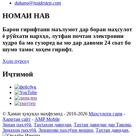
dukang@jssidestep.com
НОМАИ НАВ
Барои гирифтани маълумот дар бораи маҳсулот
ё рӯйхати нархҳо, лутфан почтаи электронии
худро ба мо гузоред ва мо дар давоми 24 соат бо
шумо тамос хоҳем гирифт.
Ҳоло пурсед
Иҷтимоӣ
© Ҳамаи ҳуқуқҳо маҳфузанд - 2010-2026
Маҳсулоти гарм
-
Харитаи сайт
-
AMP Mobile
Зинаи паҳлӯӣ
,
Тахтаҳои давидан
,
Тахтаи давидан дар Такома
,
Зинаҳои паҳлӯӣ
,
Зинапояи паҳлӯии мошин
,
Тахтаи давидан
,