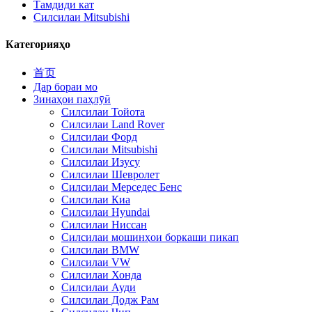
Тамдиди кат
Силсилаи Mitsubishi
Категорияҳо
首页
Дар бораи мо
Зинаҳои паҳлӯӣ
Силсилаи Тойота
Силсилаи Land Rover
Силсилаи Форд
Силсилаи Mitsubishi
Силсилаи Изусу
Силсилаи Шевролет
Силсилаи Мерседес Бенс
Силсилаи Киа
Силсилаи Hyundai
Силсилаи Ниссан
Силсилаи мошинҳои боркаши пикап
Силсилаи BMW
Силсилаи VW
Силсилаи Хонда
Силсилаи Ауди
Силсилаи Додж Рам