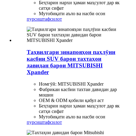
Беҳтарин нархи ҳамаи маҳсулот дар як
сатҳи сифат
Мутобиқати аъло ва насби осон
пурсиш
тафсилот
Таҳвилгари зинапояҳои паҳлӯии
касбии SUV барои тахтаҳои
давидан барои MITSUBISHI
Xpander
Номгӯй: MITSUBISHI Xpander
Фабрикаи касбии тахтаи давидан дар
мошин
OEM & ODM қобили қабул аст
Беҳтарин нархи ҳамаи маҳсулот дар як
сатҳи сифат
Мутобиқати аъло ва насби осон
пурсиш
тафсилот