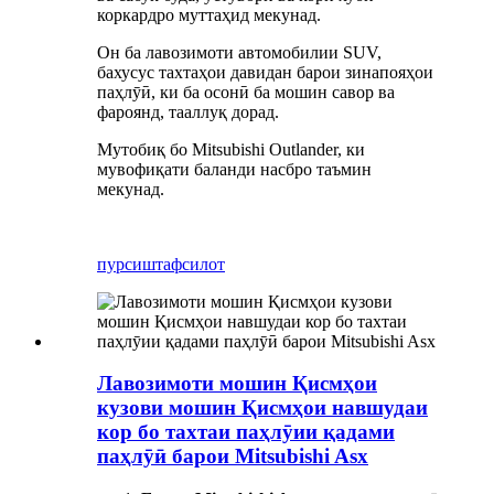
коркардро муттаҳид мекунад.
Он ба лавозимоти автомобилии SUV,
бахусус тахтаҳои давидан барои зинапояҳои
паҳлӯӣ, ки ба осонӣ ба мошин савор ва
фароянд, тааллуқ дорад.
Мутобиқ бо Mitsubishi Outlander, ки
мувофиқати баланди насбро таъмин
мекунад.
пурсиш
тафсилот
Лавозимоти мошин Қисмҳои
кузови мошин Қисмҳои навшудаи
кор бо тахтаи паҳлӯии қадами
паҳлӯӣ барои Mitsubishi Asx