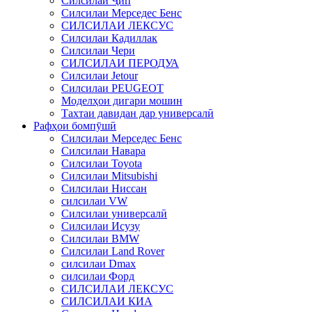
Силсилаи Ҷип
Силсилаи Мерседес Бенс
СИЛСИЛАИ ЛЕКСУС
Силсилаи Кадиллак
Силсилаи Чери
СИЛСИЛАИ ПЕРОДУА
Силсилаи Jetour
Силсилаи PEUGEOT
Моделҳои дигари мошин
Тахтаи давидан дар универсалӣ
Рафҳои бомпӯшӣ
Силсилаи Мерседес Бенс
Силсилаи Навара
Силсилаи Toyota
Силсилаи Mitsubishi
Силсилаи Ниссан
силсилаи VW
Силсилаи универсалӣ
Силсилаи Исузу
Силсилаи BMW
Силсилаи Land Rover
силсилаи Dmax
силсилаи Форд
СИЛСИЛАИ ЛЕКСУС
СИЛСИЛАИ КИА