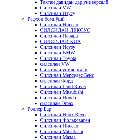
Тахтаи давидан дар универсалӣ
Силсилаи VW
Силсилаи Изусу
Рафҳои бомпӯшӣ
Силсилаи Ниссан
СИЛСИЛАИ ЛЕКСУС
Силсилаи Навара
СИЛСИЛАИ КИА
Силсилаи Исузу
Силсилаи BMW
Силсилаи Toyota
силсилаи VW
Силсилаи универсалӣ
Силсилаи Мерседес Бенс
силсилаи Форд
Силсилаи Land Rover
Силсилаи Mitsubishi
Силсилаи Honda
силсилаи Dmax
Роллер Бар
Силсилаи Hilux Revo
Силсилаи Фольксваген
Силсилаи Ниссан
Силсилаи Mitsubishi
Силсилаи Мазда