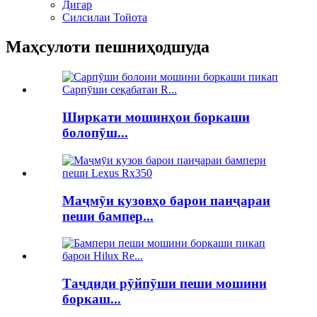
Дигар
Силсилаи Тойота
Маҳсулоти пешниҳодшуда
Ширкати мошинҳои боркаши
болопӯш...
Маҷмӯи кузовҳо барои панҷараи
пеши бампер...
Таҷдиди рӯйпӯши пеши мошини
боркаш...