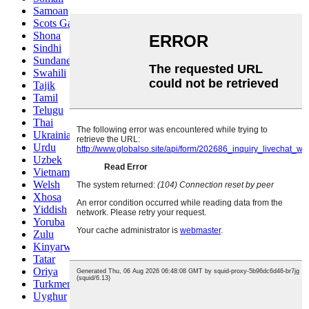
Samoan
Scots Gaelic
Shona
Sindhi
Sundanese
Swahili
Tajik
Tamil
Telugu
Thai
Ukrainian
Urdu
Uzbek
Vietnamese
Welsh
Xhosa
Yiddish
Yoruba
Zulu
Kinyarwanda
Tatar
Oriya
Turkmen
Uyghur