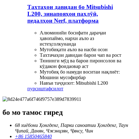
Тахтаҳои давидан бо Mitsubishi
L200, зинапояҳои паҳлӯӣ,
педалҳои Nerf, платформа
Алюминийи босифати дараҷаи
ҳавопаймо, нархи аъло аз
истеҳсолкунанда
Мутобиқати аъло ва насби осон
Тахтачаҳои давидан барои чап ва рост
Тюнинги мӯд ва барои пиронсолон ва
кӯдакон фоидаовар аст
Мутобиқ бо намуди воситаи нақлиёт:
Мошини мусофирбар
Навъи таҷҳизот: Mitsubishi L200
пурсиш
тафсилот
бо мо тамос гиред
68 хиёбони Ҳонгденг, Парки саноатии Ҳонгденг, Таун
Ҷипай, Данян, Чжэнцзян, Ҷянсу, Чин
+86 15850465840