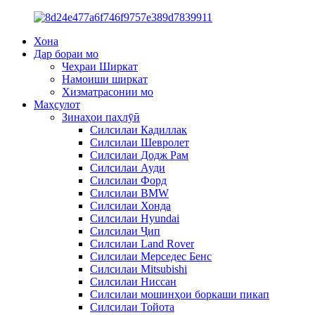
Хона
Дар бораи мо
Чеҳраи Ширкат
Намоиши ширкат
Хизматрасонии мо
Маҳсулот
Зинаҳои паҳлӯӣ
Силсилаи Кадиллак
Силсилаи Шевролет
Силсилаи Додж Рам
Силсилаи Ауди
Силсилаи Форд
Силсилаи BMW
Силсилаи Хонда
Силсилаи Hyundai
Силсилаи Ҷип
Силсилаи Land Rover
Силсилаи Мерседес Бенс
Силсилаи Mitsubishi
Силсилаи Ниссан
Силсилаи мошинҳои боркаши пикап
Силсилаи Тойота