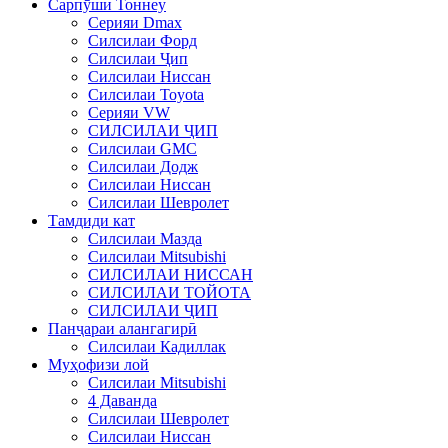
Сарпӯши Тоннеу
Серияи Dmax
Силсилаи Форд
Силсилаи Ҷип
Силсилаи Ниссан
Силсилаи Toyota
Серияи VW
СИЛСИЛАИ ҶИП
Силсилаи GMC
Силсилаи Додж
Силсилаи Ниссан
Силсилаи Шевролет
Тамдиди кат
Силсилаи Мазда
Силсилаи Mitsubishi
СИЛСИЛАИ НИССАН
СИЛСИЛАИ ТОЙОТА
СИЛСИЛАИ ҶИП
Панҷараи алангагирӣ
Силсилаи Кадиллак
Муҳофизи лой
Силсилаи Mitsubishi
4 Даванда
Силсилаи Шевролет
Силсилаи Ниссан