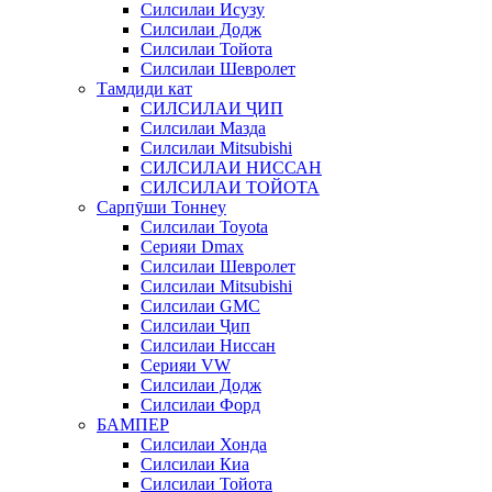
Силсилаи Исузу
Силсилаи Додж
Силсилаи Тойота
Силсилаи Шевролет
Тамдиди кат
СИЛСИЛАИ ҶИП
Силсилаи Мазда
Силсилаи Mitsubishi
СИЛСИЛАИ НИССАН
СИЛСИЛАИ ТОЙОТА
Сарпӯши Тоннеу
Силсилаи Toyota
Серияи Dmax
Силсилаи Шевролет
Силсилаи Mitsubishi
Силсилаи GMC
Силсилаи Ҷип
Силсилаи Ниссан
Серияи VW
Силсилаи Додж
Силсилаи Форд
БАМПЕР
Силсилаи Хонда
Силсилаи Киа
Силсилаи Тойота