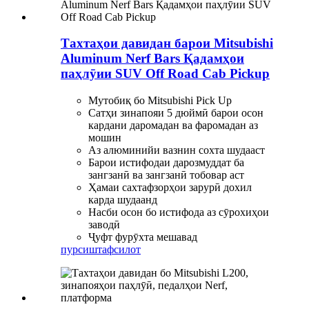
Тахтаҳои давидан барои Mitsubishi
Aluminum Nerf Bars Қадамҳои
паҳлӯии SUV Off Road Cab Pickup
Мутобиқ бо Mitsubishi Pick Up
Сатҳи зинапояи 5 дюймӣ барои осон
кардани даромадан ва фаромадан аз
мошин
Аз алюминийи вазнин сохта шудааст
Барои истифодаи дарозмуддат ба
зангзанӣ ва зангзанӣ тобовар аст
Ҳамаи сахтафзорҳои зарурӣ дохил
карда шудаанд
Насби осон бо истифода аз сӯрохиҳои
заводӣ
Ҷуфт фурӯхта мешавад
пурсиш
тафсилот