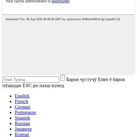
Барои ҷустуҷӯ Enter ё барои
пӯшидан ESC-ро пахш кунед
English
French
German
Portuguese
Spanish
Russian
Japanese
Korean