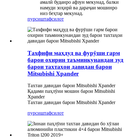
амалӣ буданро афзун мекунад, балки
намуди зоҳирӣ ва дараҷаи мошинро
низ беҳтар мекунад.
пурсиш
тафсилот
Тахфифи маҳдуд ва фурӯши гарм
барои охирин таъминкунандаи зуд
барои тахтаҳои давидан барои
Mitsubishi Xpander
Тахтаи давидан барои Mitsubishi Xpander
Қадами паҳлӯии мошин барои Mitsubishi
Xpander
Тахтаи давидан барои Mitsubishi Xpander
пурсиш
тафсилот