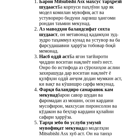
Барои Mitsubishi Asx махсус тарҳрезӣ
шудааст
Ба корпуси паҳлӯии ҳар як
модел комилан мувофиқ аст ва
устувориро бидуни ларзиш ҳангоми
рондан таъмин мекунад.
Аз маводҳои баландсифат сохта
шудааст
, он метавонад қадамҳои зуд-
зудро таҳаммул кунад ва устувор ва ба
фарсудашавии ҳаррӯза тобовар боқӣ
мемонад.
Насб оддӣ аст
Ба ягон тағйироти
ҷиддии воситаи нақлиёт ниёз нест.
Онро бо истифода аз сӯрохиҳои аслии
захирашуда дар воситаи нақлиёт ё
қулфҳои оддӣ анҷом додан мумкин аст,
ки вақт ва кӯшишро сарфа мекунад.
Фарқи баландиро самаранок кам
мекунад
барои савор шудан ва
фаромадан аз мошин, осон кардани
мусофирон, махсусан пиронсолон ва
кӯдакон ва беҳтар кардани қулайии
сафари ҳаррӯза.
Тарҳи зебо бо услуби умумӣ
мувофиқат мекунад
аз моделҳои
Mitsubishi Asx хуб аст. Он на танҳо