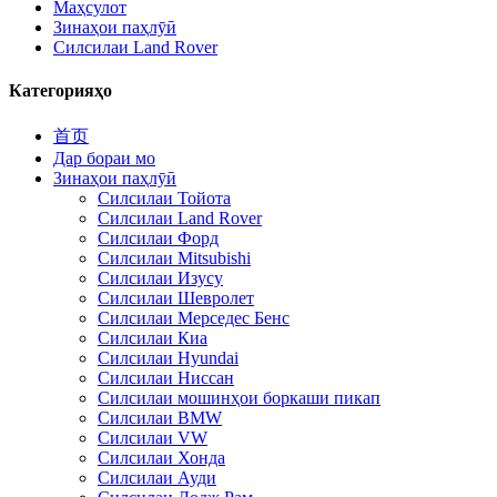
Маҳсулот
Зинаҳои паҳлӯӣ
Силсилаи Land Rover
Категорияҳо
首页
Дар бораи мо
Зинаҳои паҳлӯӣ
Силсилаи Тойота
Силсилаи Land Rover
Силсилаи Форд
Силсилаи Mitsubishi
Силсилаи Изусу
Силсилаи Шевролет
Силсилаи Мерседес Бенс
Силсилаи Киа
Силсилаи Hyundai
Силсилаи Ниссан
Силсилаи мошинҳои боркаши пикап
Силсилаи BMW
Силсилаи VW
Силсилаи Хонда
Силсилаи Ауди