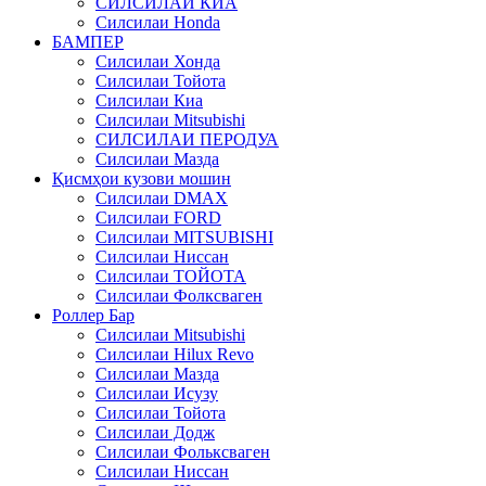
СИЛСИЛАИ КИА
Силсилаи Honda
БАМПЕР
Силсилаи Хонда
Силсилаи Тойота
Силсилаи Киа
Силсилаи Mitsubishi
СИЛСИЛАИ ПЕРОДУА
Силсилаи Мазда
Қисмҳои кузови мошин
Силсилаи DMAX
Силсилаи FORD
Силсилаи MITSUBISHI
Силсилаи Ниссан
Силсилаи ТОЙОТА
Силсилаи Фолксваген
Роллер Бар
Силсилаи Mitsubishi
Силсилаи Hilux Revo
Силсилаи Мазда
Силсилаи Исузу
Силсилаи Тойота
Силсилаи Додж
Силсилаи Фольксваген
Силсилаи Ниссан