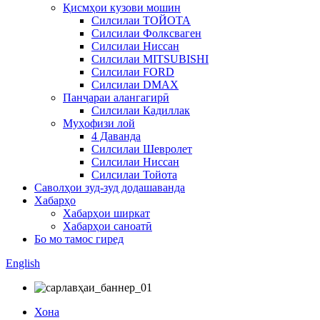
Қисмҳои кузови мошин
Силсилаи ТОЙОТА
Силсилаи Фолксваген
Силсилаи Ниссан
Силсилаи MITSUBISHI
Силсилаи FORD
Силсилаи DMAX
Панҷараи алангагирӣ
Силсилаи Кадиллак
Муҳофизи лой
4 Даванда
Силсилаи Шевролет
Силсилаи Ниссан
Силсилаи Тойота
Саволҳои зуд-зуд додашаванда
Хабарҳо
Хабарҳои ширкат
Хабарҳои саноатӣ
Бо мо тамос гиред
English
Хона