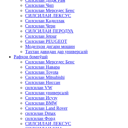
Силсилаи Додж Рам
Силсилаи Ҷип
Силсилаи Мерседес Бенс
СИЛСИЛАИ ЛЕКСУС
Силсилаи Кадиллак
Силсилаи Чери
СИЛСИЛАИ ПЕРОДУА
Силсилаи Jetour
Силсилаи PEUGEOT
Моделҳои дигари мошин
Тахтаи давидан дар универсалӣ
Рафҳои бомпӯшӣ
Силсилаи Мерседес Бенс
Силсилаи Навара
Силсилаи Toyota
Силсилаи Mitsubishi
Силсилаи Ниссан
силсилаи VW
Силсилаи универсалӣ
Силсилаи Исузу
Силсилаи BMW
Силсилаи Land Rover
силсилаи Dmax
силсилаи Форд
СИЛСИЛАИ ЛЕКСУС