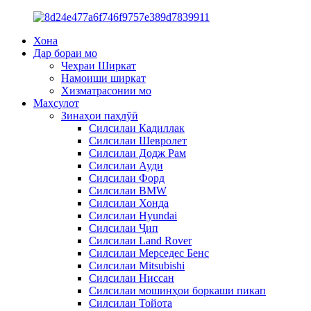
Хона
Дар бораи мо
Чеҳраи Ширкат
Намоиши ширкат
Хизматрасонии мо
Маҳсулот
Зинаҳои паҳлӯӣ
Силсилаи Кадиллак
Силсилаи Шевролет
Силсилаи Додж Рам
Силсилаи Ауди
Силсилаи Форд
Силсилаи BMW
Силсилаи Хонда
Силсилаи Hyundai
Силсилаи Ҷип
Силсилаи Land Rover
Силсилаи Мерседес Бенс
Силсилаи Mitsubishi
Силсилаи Ниссан
Силсилаи мошинҳои боркаши пикап
Силсилаи Тойота