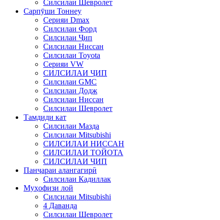
Силсилаи Шевролет
Сарпӯши Тоннеу
Серияи Dmax
Силсилаи Форд
Силсилаи Ҷип
Силсилаи Ниссан
Силсилаи Toyota
Серияи VW
СИЛСИЛАИ ҶИП
Силсилаи GMC
Силсилаи Додж
Силсилаи Ниссан
Силсилаи Шевролет
Тамдиди кат
Силсилаи Мазда
Силсилаи Mitsubishi
СИЛСИЛАИ НИССАН
СИЛСИЛАИ ТОЙОТА
СИЛСИЛАИ ҶИП
Панҷараи алангагирӣ
Силсилаи Кадиллак
Муҳофизи лой
Силсилаи Mitsubishi
4 Даванда
Силсилаи Шевролет