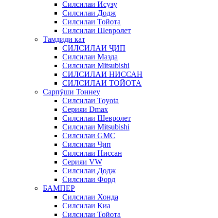
Силсилаи Исузу
Силсилаи Додж
Силсилаи Тойота
Силсилаи Шевролет
Тамдиди кат
СИЛСИЛАИ ҶИП
Силсилаи Мазда
Силсилаи Mitsubishi
СИЛСИЛАИ НИССАН
СИЛСИЛАИ ТОЙОТА
Сарпӯши Тоннеу
Силсилаи Toyota
Серияи Dmax
Силсилаи Шевролет
Силсилаи Mitsubishi
Силсилаи GMC
Силсилаи Ҷип
Силсилаи Ниссан
Серияи VW
Силсилаи Додж
Силсилаи Форд
БАМПЕР
Силсилаи Хонда
Силсилаи Киа
Силсилаи Тойота