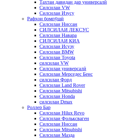
Тахтаи давидан дар универсалӣ
Силсилаи VW
Силсилаи Изусу
Рафҳои бомпӯшӣ
Силсилаи Ниссан
СИЛСИЛАИ ЛЕКСУС
Силсилаи Навара
СИЛСИЛАИ КИА
Силсилаи Исузу
Силсилаи BMW
Силсилаи Toyota
силсилаи VW
Силсилаи универсалӣ
Силсилаи Мерседес Бенс
силсилаи Форд
Силсилаи Land Rover
Силсилаи Mitsubishi
Силсилаи Honda
силсилаи Dmax
Роллер Бар
Силсилаи Hilux Revo
Силсилаи Фольксваген
Силсилаи Ниссан
Силсилаи Mitsubishi
Силсилаи Мазда