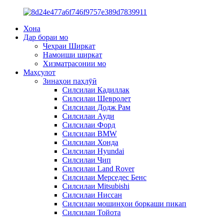
Хона
Дар бораи мо
Чеҳраи Ширкат
Намоиши ширкат
Хизматрасонии мо
Маҳсулот
Зинаҳои паҳлӯӣ
Силсилаи Кадиллак
Силсилаи Шевролет
Силсилаи Додж Рам
Силсилаи Ауди
Силсилаи Форд
Силсилаи BMW
Силсилаи Хонда
Силсилаи Hyundai
Силсилаи Ҷип
Силсилаи Land Rover
Силсилаи Мерседес Бенс
Силсилаи Mitsubishi
Силсилаи Ниссан
Силсилаи мошинҳои боркаши пикап
Силсилаи Тойота