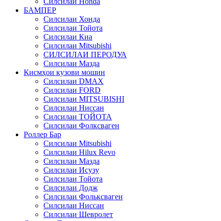
Силсилаи Honda
БАМПЕР
Силсилаи Хонда
Силсилаи Тойота
Силсилаи Киа
Силсилаи Mitsubishi
СИЛСИЛАИ ПЕРОДУА
Силсилаи Мазда
Қисмҳои кузови мошин
Силсилаи DMAX
Силсилаи FORD
Силсилаи MITSUBISHI
Силсилаи Ниссан
Силсилаи ТОЙОТА
Силсилаи Фолксваген
Роллер Бар
Силсилаи Mitsubishi
Силсилаи Hilux Revo
Силсилаи Мазда
Силсилаи Исузу
Силсилаи Тойота
Силсилаи Додж
Силсилаи Фольксваген
Силсилаи Ниссан
Силсилаи Шевролет