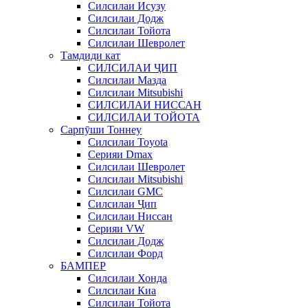
Силсилаи Исузу
Силсилаи Додж
Силсилаи Тойота
Силсилаи Шевролет
Тамдиди кат
СИЛСИЛАИ ҶИП
Силсилаи Мазда
Силсилаи Mitsubishi
СИЛСИЛАИ НИССАН
СИЛСИЛАИ ТОЙОТА
Сарпӯши Тоннеу
Силсилаи Toyota
Серияи Dmax
Силсилаи Шевролет
Силсилаи Mitsubishi
Силсилаи GMC
Силсилаи Ҷип
Силсилаи Ниссан
Серияи VW
Силсилаи Додж
Силсилаи Форд
БАМПЕР
Силсилаи Хонда
Силсилаи Киа
Силсилаи Тойота