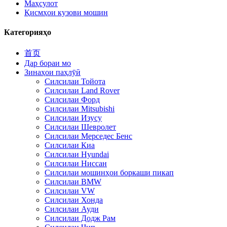
Маҳсулот
Қисмҳои кузови мошин
Категорияҳо
首页
Дар бораи мо
Зинаҳои паҳлӯӣ
Силсилаи Тойота
Силсилаи Land Rover
Силсилаи Форд
Силсилаи Mitsubishi
Силсилаи Изусу
Силсилаи Шевролет
Силсилаи Мерседес Бенс
Силсилаи Киа
Силсилаи Hyundai
Силсилаи Ниссан
Силсилаи мошинҳои боркаши пикап
Силсилаи BMW
Силсилаи VW
Силсилаи Хонда
Силсилаи Ауди
Силсилаи Додж Рам