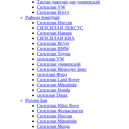
Тахтаи давидан дар универсалӣ
Силсилаи VW
Силсилаи Изусу
Рафҳои бомпӯшӣ
Силсилаи Ниссан
СИЛСИЛАИ ЛЕКСУС
Силсилаи Навара
СИЛСИЛАИ КИА
Силсилаи Исузу
Силсилаи BMW
Силсилаи Toyota
силсилаи VW
Силсилаи универсалӣ
Силсилаи Мерседес Бенс
силсилаи Форд
Силсилаи Land Rover
Силсилаи Mitsubishi
Силсилаи Honda
силсилаи Dmax
Роллер Бар
Силсилаи Hilux Revo
Силсилаи Фольксваген
Силсилаи Ниссан
Силсилаи Mitsubishi
Силсилаи Мазда