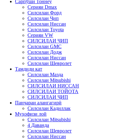
Сарпӯши Тоннеу
Серияи Dmax
Силсилаи Форд
Силсилаи Ҷип
Силсилаи Ниссан
Силсилаи Toyota
Серияи VW
СИЛСИЛАИ ҶИП
Силсилаи GMC
Силсилаи Додж
Силсилаи Ниссан
Силсилаи Шевролет
Тамдиди кат
Силсилаи Мазда
Силсилаи Mitsubishi
СИЛСИЛАИ НИССАН
СИЛСИЛАИ ТОЙОТА
СИЛСИЛАИ ҶИП
Панҷараи алангагирӣ
Силсилаи Кадиллак
Муҳофизи лой
Силсилаи Mitsubishi
4 Даванда
Силсилаи Шевролет
Силсилаи Ниссан