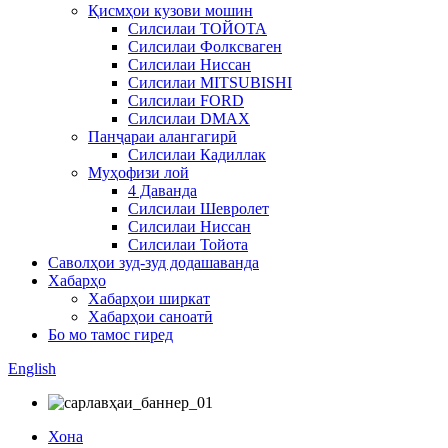
Қисмҳои кузови мошин
Силсилаи ТОЙОТА
Силсилаи Фолксваген
Силсилаи Ниссан
Силсилаи MITSUBISHI
Силсилаи FORD
Силсилаи DMAX
Панҷараи алангагирӣ
Силсилаи Кадиллак
Муҳофизи лой
4 Даванда
Силсилаи Шевролет
Силсилаи Ниссан
Силсилаи Тойота
Саволҳои зуд-зуд додашаванда
Хабарҳо
Хабарҳои ширкат
Хабарҳои саноатӣ
Бо мо тамос гиред
English
Хона