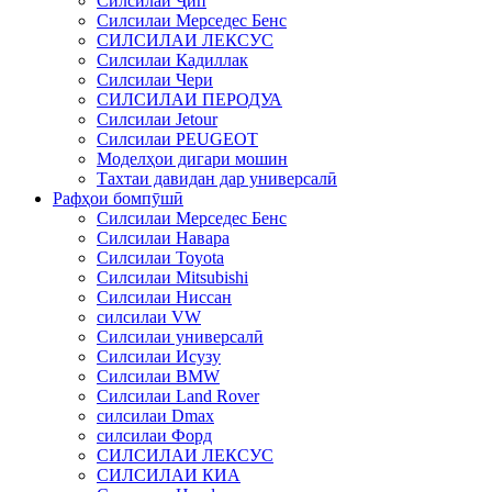
Силсилаи Ҷип
Силсилаи Мерседес Бенс
СИЛСИЛАИ ЛЕКСУС
Силсилаи Кадиллак
Силсилаи Чери
СИЛСИЛАИ ПЕРОДУА
Силсилаи Jetour
Силсилаи PEUGEOT
Моделҳои дигари мошин
Тахтаи давидан дар универсалӣ
Рафҳои бомпӯшӣ
Силсилаи Мерседес Бенс
Силсилаи Навара
Силсилаи Toyota
Силсилаи Mitsubishi
Силсилаи Ниссан
силсилаи VW
Силсилаи универсалӣ
Силсилаи Исузу
Силсилаи BMW
Силсилаи Land Rover
силсилаи Dmax
силсилаи Форд
СИЛСИЛАИ ЛЕКСУС
СИЛСИЛАИ КИА